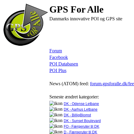
GPS For Alle
Danmarks innovative POI og GPS site
Forum
Facebook
POI Databasen
POI Plus
News (ATOM) feed:
forum.gpsforalle.dk/fe
Seneste ændret kategorier:
DK - Odense Letbane
DK - Aarhus Letbane
DK - BilligBlomst
DK - Sunset Boulevard
FO - Færgeruter til DK
D - Færgeruter til DK